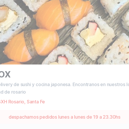
BOX
livery de sushi y cocina japonesa. Encontranos en nuestros
d de rosario
XH Rosario, Santa Fe
despachamos pedidos lunes a lunes de 19 a 23.30hs